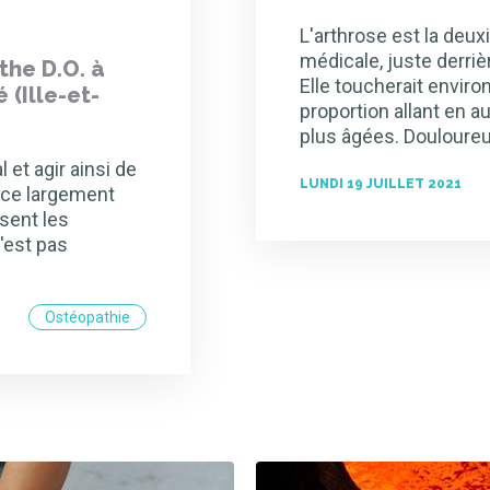
L'arthrose est la deu
médicale, juste derriè
the D.O. à
Elle toucherait enviro
(Ille-et-
proportion allant en 
plus âgées. Douloure
 et agir ainsi de
LUNDI 19 JUILLET 2021
nce largement
sent les
'est pas
Ostéopathie