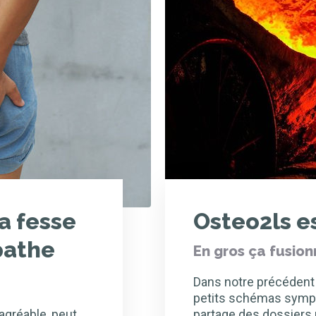
a fesse
Osteo2ls e
opathe
En gros ça fusion
Dans notre précédent a
petits schémas sympa
sagréable, peut
partage des dossiers 