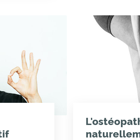
n
L'ostéopat
if
naturellem