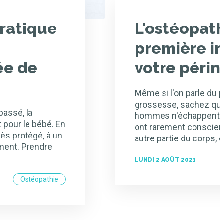
pratique
L'ostéopat
première 
ée de
votre péri
Même si l'on parle du
grossesse, sachez que
passé, la
hommes n'échappent d
pour le bébé. En
ont rarement conscie
rès protégé, à un
autre partie du corps,
ment. Prendre
LUNDI 2 AOÛT 2021
Ostéopathie