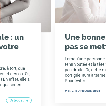
le : un
Une bonne 
votre
pas se mett
Lorsqu'une personne a
tenir voûtée et la tête 
, à tort, que
pas droite. Or, cette m
s et des os. Or,
corrigée, aura à term
 En effet, elle a
Pour éviter …
sur quasiment
MERCREDI 30 JUIN 2021
Ostéopathie