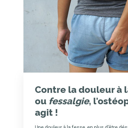
Contre la douleur à l
ou
fessalgie
, l'osté
agit !
Une douleur à la fesse, en plus d'être dé