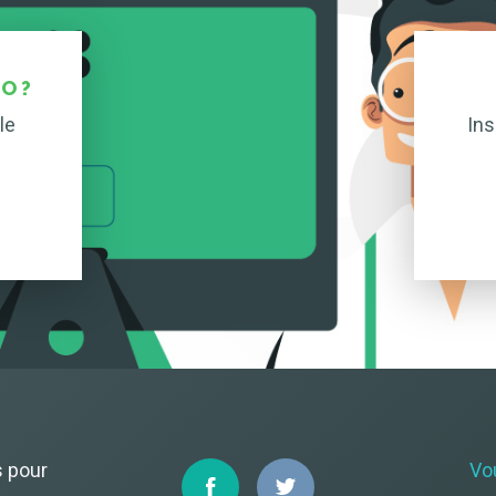
O ?
le
Ins
s pour
Vo