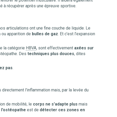
éliorer le potentiel musculaire. Il aidera également
lté à récupérer après une épreuve sportive.
os articulations ont une fine couche de liquide. Le
on ou apparition de
bulles de gaz
. Et c’est l’expansion
e la catégorie
HBVA
, sont effectivement
axées sur
ostéopathe. Des
techniques plus douces
, dites
tez pas
.
s directement l'inflammation mais, par la levée du
ion de mobilité, le
corps ne s'adapte plus
mais
 l'ostéopathe
est de
détecter ces zones en