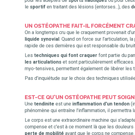
pour les adeptes de
sports nautiques
ou pour ceux
le
sportif
en traitant des lésions (entorses...), des
d
UN OSTÉOPATHE FAIT-IL FORCÉMENT CR
On a longtemps cru que le craquement provenait d’un o
liquide synovial
. Quand on force sur l’articulation, l
rapide de ces dernières qui est responsable du bruit
Les
techniques qui font craquer
font partie du pa
les articulations
et sont particulièrement efficace
myo-tensives, permettent également de libérer les te
Pas d’inquiétude sur le choix des techniques utilisé
EST-CE QU'UN OSTÉOPATHE PEUT SOIGNE
Une
tendinite
est une
inflammation d'un tendon
(i
phénomène qui entraîne l'inflammation, il permettra 
Le corps est une extraordinaire machine qui s'adapte
compense et c'est à ce moment là que les douleurs
perte de mobilité
avant que le corps ne compense.