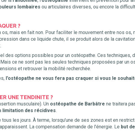
 de la
randonnée
, l'
ostéopathe
intervient en prévention pour am
ouleurs lombaires
ou articulaires diverses, ou encore la difficu
AQUER ?
s, mais en fait non. Pour faciliter le mouvement entre nos os, n
a pression dans ce liquide chute, il se produit alors de la cavitati
.
nel des options possibles pour un ostéopathe. Ces techniques, d
s. Mais ce ne sont pas les seules techniques proposées par un 
nsions et retrouver la mobilité recherchée.
es,
l’ostéopathe ne vous fera pas craquer si vous le souhai
R UNE TENDINITE ?
nsertion musculaire). Un
ostéopathe de Barbâtre
ne traitera pa
la
limitation des récidives
.
 tous les jours. À terme, lorsqu'une de ses zones est en restrict
 apparaissent. La compensation demande de l'énergie. Le
but de