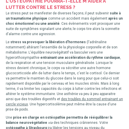
L'OSTÉOPATHIE POURRA-T-ELLE M'AIDER À
LUTTER CONTRE LE STRESS ?
Le stress peut se manifester de diverses façons; il peut subvenir
suite à
un traumatisme physique
comme un accident mais également
après un
choc émotionnel ou une anxiété
. Ces évènements vont provoquer une
suite de symptômes signalant une alerte; le corps tire alors la sonnette
d'alarme contre une agression.
Le
stress va provoquer la libération d'hormones
(l'adrénaline
notamment) altérant l'ensemble de la physiologie corporelle et de son
métabolisme. L'équilibre neurovégétatif va basculer vers une
hyperorthosympathie
entrainant une accélération du rythme cardiaque
,
de la respiration et une tension musculaire généralisée. Lorsque le
stress devient chronique, le corps va sécréter une autre hormone
glucocorticoide afin de lutter dans le temps, c'est le cortisol. Ce dernier
va permettre le maintien du glucose dans le sang pour que celui-ci soit
rapidement disponible par le cerveau et les muscles striés. Mais à long
terme, il va limiter les capacités du corps à lutter contre les infections et
altérer le système immunitaire. Une asthénie va peu à peu apparaitre
ainsi que des troubles digestifs et
des troubles du sommeil entrainant un
cercle vicieux
. Une hypercortisolémie peut même être la cause d'une
prise de poids.
Une
prise en charge en ostéopathie permettra de rééquilibrer la
balance neurovégétative
via
des techniques crâniennes. Votre
ostéopathe à Strasbourg
ira libérer les tensions au niveau du