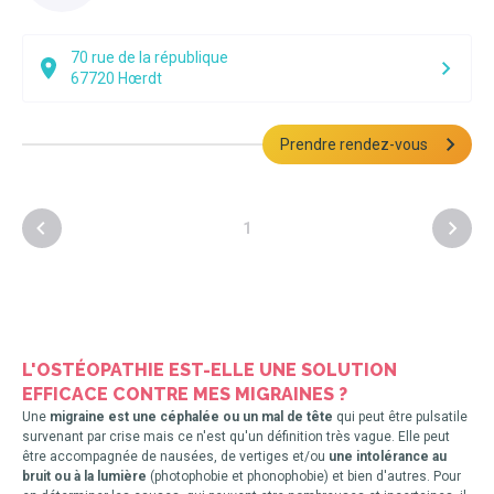
70 rue de la république
67720
Hœrdt
Prendre rendez-vous
1
L'OSTÉOPATHIE EST-ELLE UNE SOLUTION
EFFICACE CONTRE MES MIGRAINES ?
Une
migraine est une céphalée ou un mal de tête
qui peut être pulsatile
survenant par crise mais ce n'est qu'un définition très vague. Elle peut
être accompagnée de nausées, de vertiges et/ou
une intolérance au
bruit ou à la lumière
(photophobie et phonophobie) et bien d'autres. Pour