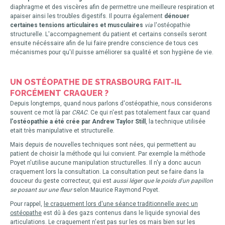
diaphragme et des viscères afin de permettre une meilleure respiration et
apaiser ainsi les troubles digestifs. Il pourra également
dénouer
certaines tensions articulaires et musculaires
via
l'ostéopathie
structurelle. L'accompagnement du patient et certains conseils seront
ensuite nécéssaire afin de lui faire prendre conscience de tous ces
mécanismes pour qu'il puisse améliorer sa qualité et son hygiène de vie.
UN OSTÉOPATHE DE STRASBOURG FAIT-IL
FORCÉMENT CRAQUER ?
Depuis longtemps, quand nous parlons d'ostéopathie, nous considerons
souvent ce mot là par
CRAC
. Ce qui n'est pas totalement faux car quand
l'ostéopathie a été crée par Andrew Taylor Still
, la technique utilisée
etait très manipulative et structurelle.
Mais depuis de nouvelles techniques sont nées, qui permettent au
patient de choisir la méthode qui lui convient. Par exemple la méthode
Poyet n'utilise aucune manipulation structurelles. Il n'y a donc aucun
craquement lors la consultation. La consultation peut se faire dans la
douceur du geste correcteur, qui est
aussi léger que le poids d'un papillon
se posant sur une fleur
selon Maurice Raymond Poyet.
Pour rappel,
le craquement lors d'une séance traditionnelle avec un
ostéopathe
est dû à des gazs contenus dans le liquide synovial des
articulations. Le craquement n'est pas sur les os mais bien sur les