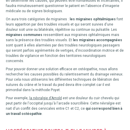
en déterminer les causes, qui peuvent etre nombreuses et incertaines, il
faudra minutieusement questionner le patient en l'absence d'imagerie
médicale ou de signes biologiques.
On aura trois catégories de migraines :
les migraines ophtalmiques
font
leurs apparition par des troubles visuels et qui seront suivies d'une
douleur soit unie ou bilatérale, répétitive ou continue ou pulsatile. Les
migraines communes
ressemblent aux migraines ophtalmiques mais
sans la présence des troubles visuels. Et
les migraines accompagnées
sont quant à elles alarmées par des troubles neurologiques passagers
qui seront parfois agrémentés de vertiges, d'incoordination motrice et de
troubles de vigilance en fonction des territoires neurologiques
concernés.
Pour pouvoir donner une solution efficace en ostéopathie, nous allons
rechercher les causes possibles du ralentissement du drainage veineux.
Pour cela nous utiliserons les différentes techniques de libération des
sutures du crâne et le travail du pied devra être complet car il est
primordial dans la méthode Poyet.
Pour exemple,
la névralgie d'Arnold
est une douleur du cuir chevelu qui
peut partir de l'occipital jusqu'à l'arcade sourcillière. Cette névralgie est
nait d'un conflit des cervicales entre C1 et C2, ce
qui correspond bien à
un travail ostéopathie
.