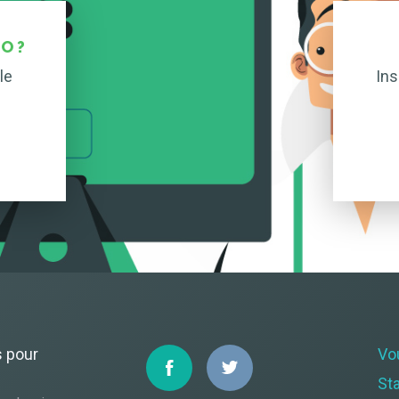
O ?
le
Ins
s pour
Vo
St