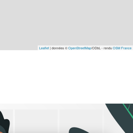
Leaflet
| données ©
OpenStreetMap
/ODbL - rendu
OSM France