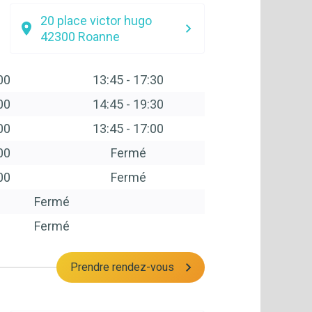
20 place victor hugo
42300
Roanne
00
13:45
-
17:30
00
14:45
-
19:30
00
13:45
-
17:00
00
Fermé
00
Fermé
Fermé
Fermé
Prendre rendez-vous