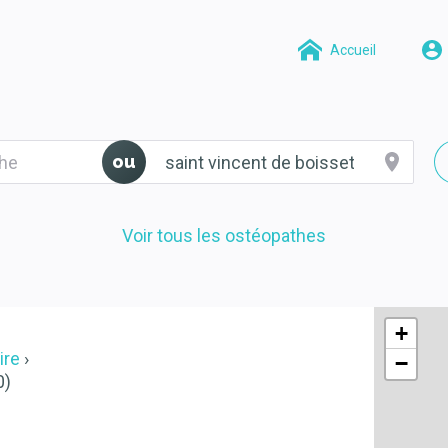
Accueil
ou
Voir tous les ostéopathes
+
ire
−
0)