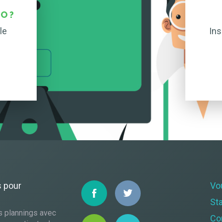
O ?
le
Ins
s pour
Vo
St
s plannings avec
Co