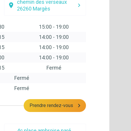
chemin des verseaux
26260
Margès
30
15:00
-
19:00
15
14:00
-
19:00
15
14:00
-
19:00
00
14:00
-
19:00
15
Fermé
Fermé
Fermé
Prendre rendez-vous
4c place ambroise paré