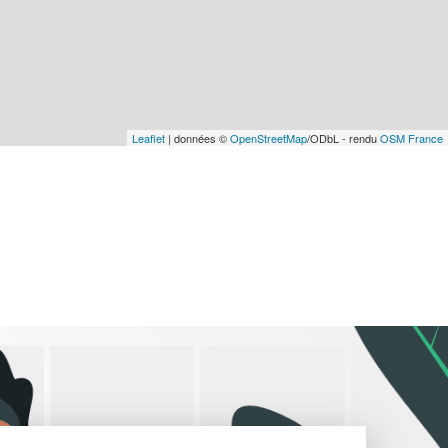
Leaflet
| données ©
OpenStreetMap
/ODbL - rendu
OSM France