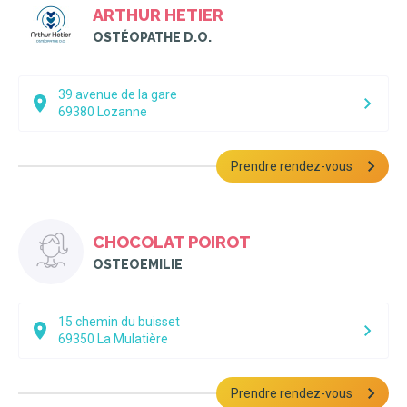
ARTHUR HETIER
OSTÉOPATHE D.O.
39 avenue de la gare
69380
Lozanne
Prendre rendez-vous
CHOCOLAT POIROT
OSTEOEMILIE
15 chemin du buisset
69350
La Mulatière
Prendre rendez-vous