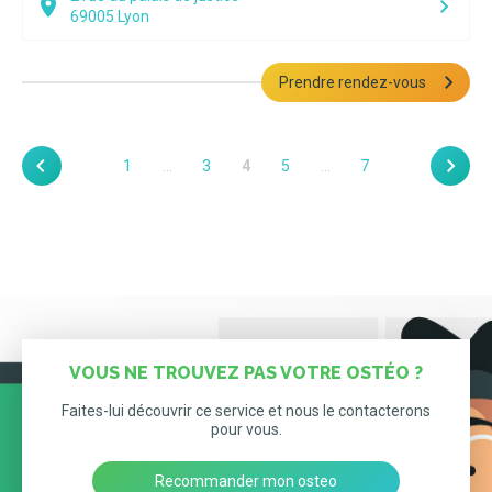
69005
Lyon
Prendre rendez-vous
1
…
3
4
5
…
7
VOUS NE TROUVEZ PAS VOTRE OSTÉO ?
Faites-lui découvrir ce service et nous le contacterons
pour vous.
Recommander mon osteo