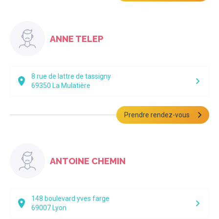
ANNE TELEP
8 rue de lattre de tassigny
69350
La Mulatière
Prendre rendez-vous
ANTOINE CHEMIN
148 boulevard yves farge
69007
Lyon