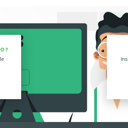
O ?
le
Ins