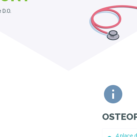
 D.O.
OSTEOP
4 place d