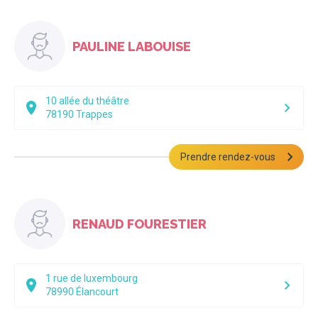
PAULINE LABOUISE
10 allée du théâtre
78190
Trappes
Prendre rendez-vous
RENAUD FOURESTIER
1 rue de luxembourg
78990
Élancourt