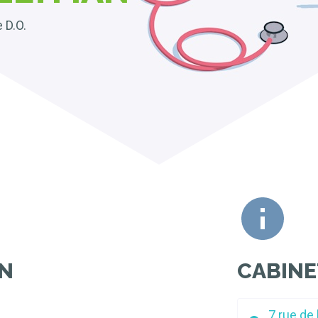
 D.O.
N
CABINE
7 rue de 