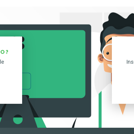
O ?
le
Ins