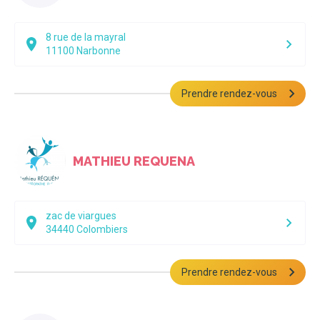
8 rue de la mayral
11100
Narbonne
Prendre rendez-vous
MATHIEU REQUENA
zac de viargues
34440
Colombiers
Prendre rendez-vous