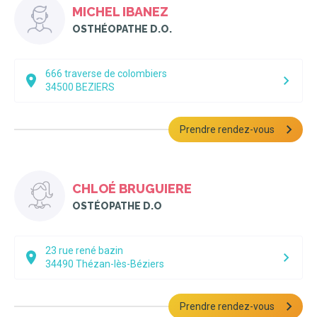
MICHEL IBANEZ
OSTHÉOPATHE D.O.
666 traverse de colombiers
34500
BEZIERS
Prendre rendez-vous
CHLOÉ BRUGUIERE
OSTÉOPATHE D.O
23 rue rené bazin
34490
Thézan-lès-Béziers
Prendre rendez-vous