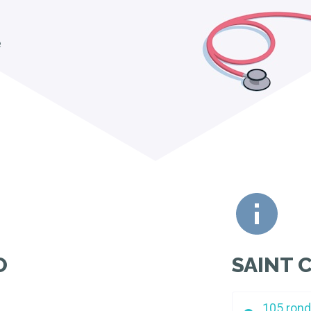
e
O
SAINT 
105 rond-