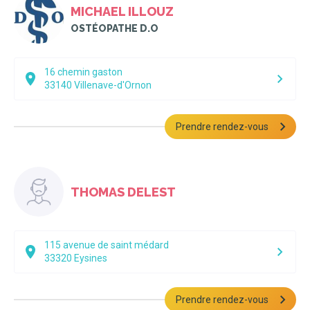
MICHAEL ILLOUZ
OSTÉOPATHE D.O
16 chemin gaston
33140
Villenave-d'Ornon
Prendre rendez-vous
THOMAS DELEST
115 avenue de saint médard
33320
Eysines
Prendre rendez-vous