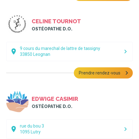
CELINE TOURNOT
OSTÉOPATHE D.O.
9 cours du marechal de lattre de tassigny
33850
Leognan
Prendre rendez-vous
EDWIGE CASIMIR
OSTÉOPATHE D.O.
rue du bou 3
1095
Lutry