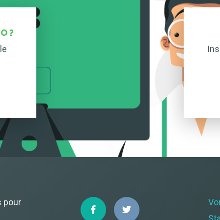
O ?
le
Ins
s pour
Vo
St