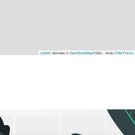
Leaflet
| données ©
OpenStreetMap
/ODbL - rendu
OSM France