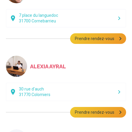
7 place du languedoc
31700
Cornebarrieu
Prendre rendez-vous
ALEXIA AYRAL
30 rue d'auch
31770
Colomiers
Prendre rendez-vous