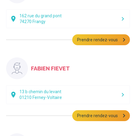
162 rue du grand pont
74270
Frangy
Prendre rendez-vous
FABIEN FIEVET
13 b chemin du levant
01210
Ferney-Voltaire
Prendre rendez-vous