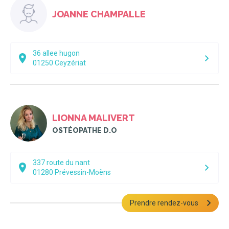
JOANNE CHAMPALLE
36 allee hugon
01250
Ceyzériat
LIONNA MALIVERT
OSTÉOPATHE D.O
337 route du nant
01280
Prévessin-Moëns
Prendre rendez-vous