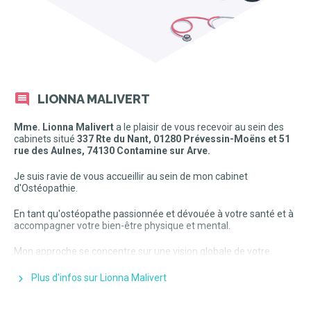
LIONNA MALIVERT
Mme. Lionna Malivert
a le plaisir de vous recevoir au sein des
cabinets situé
337 Rte du Nant, 01280 Prévessin-Moëns et 51
rue des Aulnes, 74130 Contamine sur Arve.
Je suis ravie de vous accueillir au sein de mon cabinet
d'Ostéopathie.
En tant qu'ostéopathe passionnée et dévouée à votre santé et à
accompagner votre bien-être physique et mental.
Mon approche se concentre sur une vision globale de votre
santé. Je suis là pour vous aider à identifier et à traiter les
déséquilibres qui peuvent affecter votre corps et votre qualité de
Plus d'infos sur Lionna Malivert
vie.