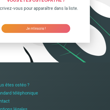
VOUS ÊTES OSTÉOPATHE ?
crivez-vous pour apparaître dans la liste.
Je m’inscris !
us êtes ostéo ?
andard téléphonique
ntact
ntions légales