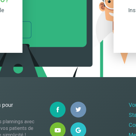
O ?
le
Ins
s pour
Vo
St
s plannings avec
Co
 vos patients de
Me
 simplicité !