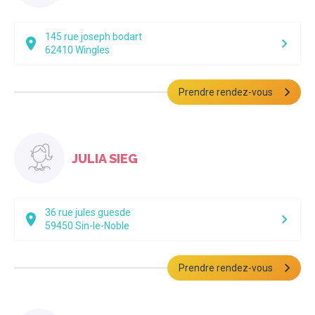
145 rue joseph bodart
62410
Wingles
Prendre rendez-vous
JULIA SIEG
36 rue jules guesde
59450
Sin-le-Noble
Prendre rendez-vous