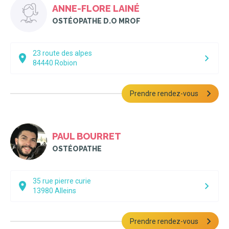
ANNE-FLORE LAINÉ
OSTÉOPATHE D.O MROF
23 route des alpes
84440
Robion
Prendre rendez-vous
PAUL BOURRET
OSTÉOPATHE
35 rue pierre curie
13980
Alleins
Prendre rendez-vous