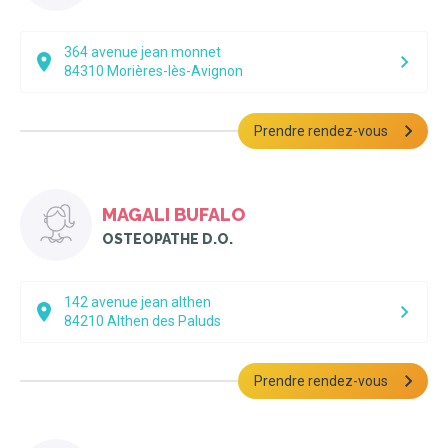
364 avenue jean monnet
84310
Morières-lès-Avignon
Prendre rendez-vous
MAGALI BUFALO
OSTEOPATHE D.O.
142 avenue jean althen
84210
Althen des Paluds
Prendre rendez-vous