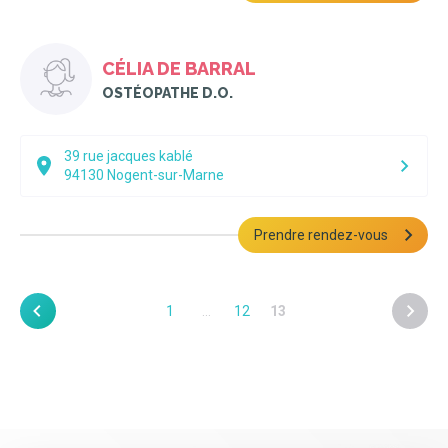
CÉLIA DE BARRAL
OSTÉOPATHE D.O.
39 rue jacques kablé
94130
Nogent-sur-Marne
Prendre rendez-vous
1
…
12
13