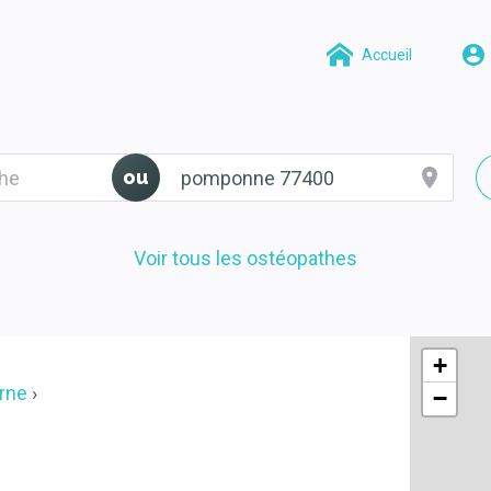
Accueil
ou
Voir tous les ostéopathes
+
rne
−