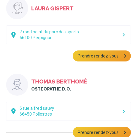
LAURA GISPERT
7 rond point du parc des sports
66100
Perpignan
Prendre rendez-vous
THOMAS BERTHOMÉ
OSTEOPATHE D.O.
6 rue alfred sauvy
66450
Pollestres
Prendre rendez-vous