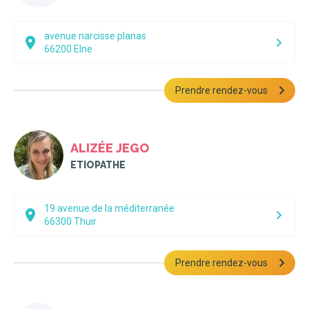
avenue narcisse planas
66200
Elne
Prendre rendez-vous
ALIZÉE JEGO
ETIOPATHE
19 avenue de la méditerranée
66300
Thuir
Prendre rendez-vous