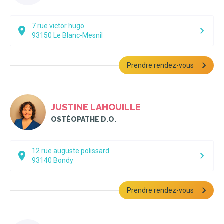
7 rue victor hugo
93150
Le Blanc-Mesnil
Prendre rendez-vous
JUSTINE LAHOUILLE
OSTÉOPATHE D.O.
12 rue auguste polissard
93140
Bondy
Prendre rendez-vous