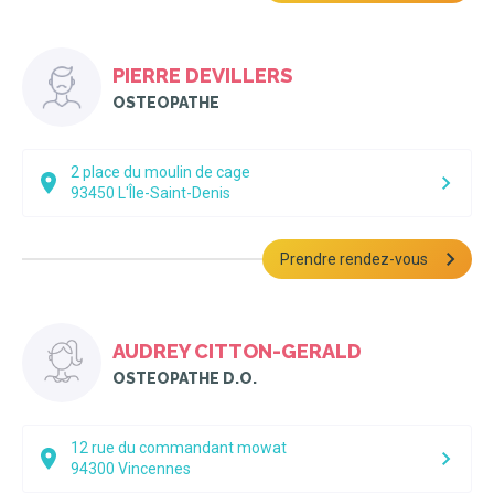
PIERRE DEVILLERS
OSTEOPATHE
2 place du moulin de cage
93450
L'Île-Saint-Denis
Prendre rendez-vous
AUDREY CITTON-GERALD
OSTEOPATHE D.O.
12 rue du commandant mowat
94300
Vincennes