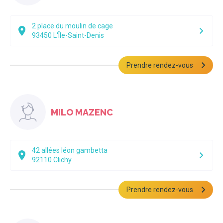
2 place du moulin de cage
93450
L'Île-Saint-Denis
Prendre rendez-vous
MILO MAZENC
42 allées léon gambetta
92110
Clichy
Prendre rendez-vous