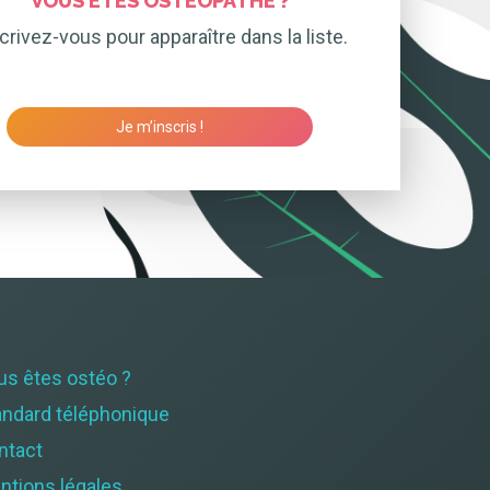
VOUS ÊTES OSTÉOPATHE ?
crivez-vous pour apparaître dans la liste.
Je m’inscris !
us êtes ostéo ?
andard téléphonique
ntact
ntions légales