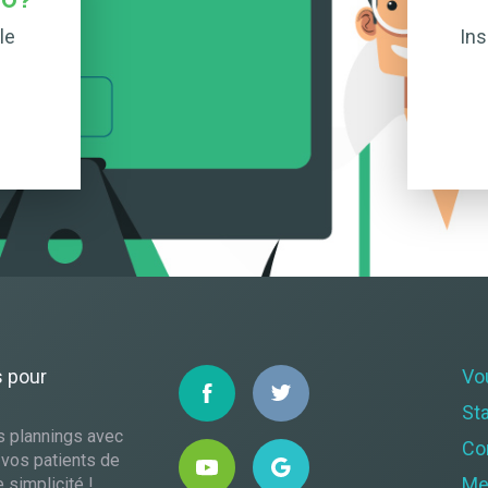
O ?
le
Ins
s pour
Vo
St
s plannings avec
Co
 vos patients de
Me
 simplicité !