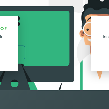
O ?
le
Ins