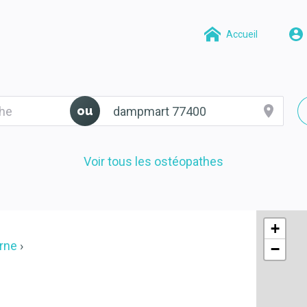
Accueil
ou
Voir tous les ostéopathes
+
rne
−