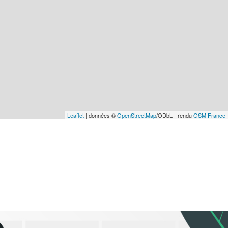
Leaflet
| données ©
OpenStreetMap
/ODbL - rendu
OSM France