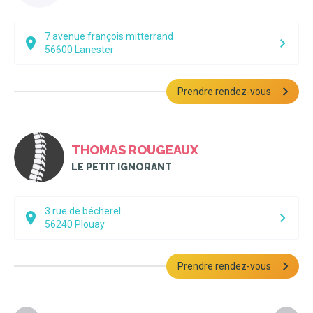
7 avenue françois mitterrand
56600
Lanester
Prendre rendez-vous
THOMAS ROUGEAUX
LE PETIT IGNORANT
3 rue de bécherel
56240
Plouay
Prendre rendez-vous