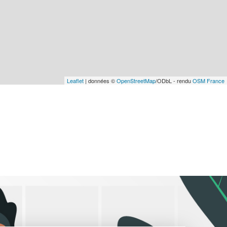
Leaflet
| données ©
OpenStreetMap
/ODbL - rendu
OSM France