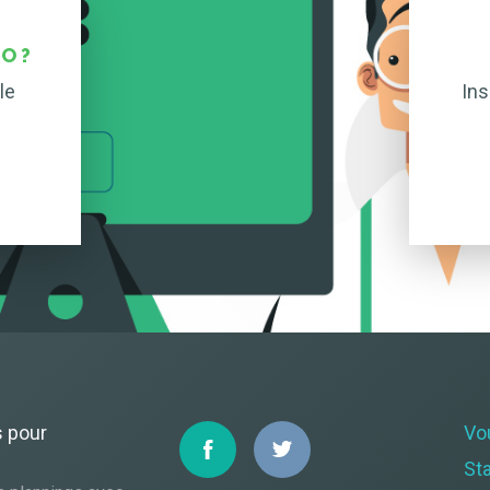
O ?
le
Ins
s pour
Vo
St