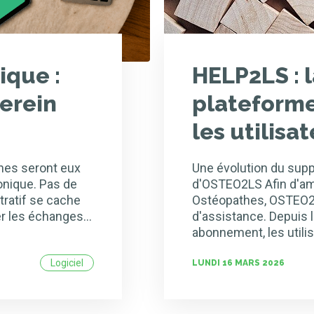
ique :
HELP2LS : 
serein
plateforme
les utilis
thes seront eux
Une évolution du suppo
onique. Pas de
d'OSTEO2LS Afin d'a
tratif se cache
Ostéopathes, OSTEO2L
r les échanges...
d'assistance. Depuis 
abonnement, les utili
Logiciel
LUNDI 16 MARS 2026