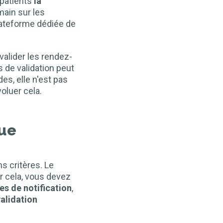
 patients
la
 main sur les
lateforme dédiée de
valider les rendez-
 de validation peut
s, elle n'est pas
oluer cela.
que
s critères. Le
ur cela, vous devez
s de notification
,
validation