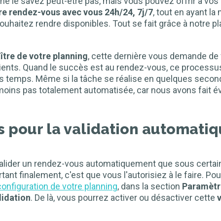
ne le savez peut-être pas, mais vous pouvez offrir à vos
dre rendez-vous avec vous 24h/24, 7j/7
, tout en ayant la
uhaitez rendre disponibles. Tout se fait grâce à notre p
ître de votre planning
, cette dernière vous demande de 
tients. Quand le succès est au rendez-vous, ce processus
 temps. Même si la tâche se réalise en quelques seconde
oins pas totalement automatisée, car nous avons fait év
s pour la validation automati
alider un rendez-vous automatiquement que sous certain
rtant finalement, c'est que vous l'autorisiez à le faire. Po
configuration de votre planning
, dans la section
Paramètre
lidation
. De là, vous pourrez activer ou désactiver cette