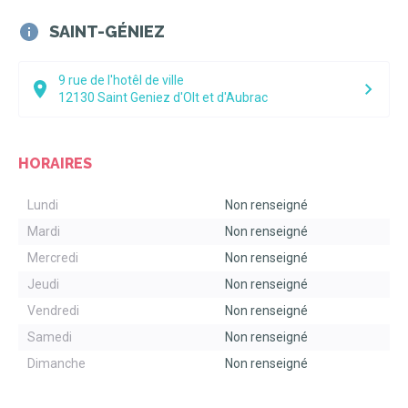
merci de vous rapprocher de votre mutuelle.
SAINT-GÉNIEZ
Vous pouvez prendre RDV directement sur
https://www.doctolib.fr/osteopathe/bozouls/charles-
guibbert
9 rue de l'hotêl de ville
Pour tout rendez-vous en dehors des plages horaires
12130
Saint Geniez d'Olt et d'Aubrac
disponibles, merci d'appeler directement l'ostéopathe au :
06
74 90 40 70
HORAIRES
Lundi
Non renseigné
Mardi
Non renseigné
Mercredi
Non renseigné
Jeudi
Non renseigné
Vendredi
Non renseigné
Samedi
Non renseigné
Dimanche
Non renseigné