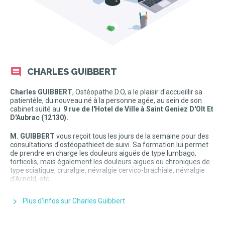
CHARLES GUIBBERT
Charles GUIBBERT
, Ostéopathe D.O, a le plaisir d'accueillir sa
patientèle, du nouveau né à la personne agée, au sein de son
cabinet suité au
9 rue de l'Hotel de Ville à S
Aint Geniez D'Olt Et
D'Aubrac (12130)
.
M. GUIBBERT
vous reçoit tous les jours de la semaine pour des
consultations d'ostéopathieet de suivi. Sa formation lui permet
de prendre en charge les douleurs aiguës de type lumbago,
torticolis, mais également les douleurs aiguës ou chroniques de
type sciatique, cruralgie, névralgie cervico-brachiale, névralgie
d'Arnold, etc.
Attention :
la Sécurité Sociale ne rembourse pas les
Plus d'infos sur Charles Guibbert
consultations auprès d'un ostéopathe. Cependant, certaines
mutuelles peuvent assurer une prise en charge partielle ou
complète des consultations. Pour connaître la part de celle-ci,