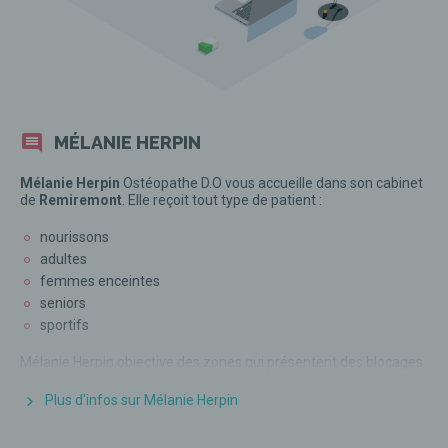
MÉLANIE HERPIN
Mélanie Herpin
Ostéopathe D.O vous accueille dans son cabinet
de
Remiremont
. Elle reçoit tout type de patient :
nourissons
adultes
femmes enceintes
seniors
sportifs
Mélanie Herpin
objective des zones qui présentent des blocages
pour comprendre le langage de votre corps. Il va mettre en lien
vos symptômes avec des traumatismes passés physiques et/ou
Plus d'infos sur Mélanie Herpin
psychiques et vous aider par des techniques précises
articulaires, énergétiques et émotionnelles. Les fleurs de Bach et
les huiles essentielles peuvent être utilisées pour accompagner