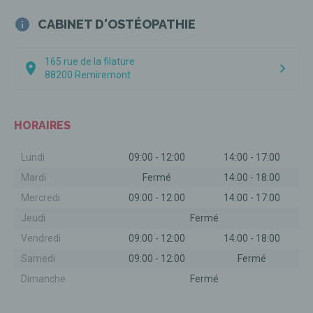
la séance.
CABINET D'OSTÉOPATHIE
L'ensemble Des Structures Du Corps Sont Abordées Pendant La
Séance:
165 rue de la filature
Le système articulaire et musculaire.
88200
Remiremont
Le système neurologique.
Le système vasculaire.
Le systèmes viscéraux, respiratoire, digestif, urinaire.
HORAIRES
L'axe Cranio-sacré.
Lundi
09:00
-
12:00
14:00
-
17:00
Si aucun créneau ne vous convient ou si c'est une urgence, vous
pouvez appeler directement le numéro de téléphone du cabinet :
Mardi
Fermé
14:00
-
18:00
06.49.46.09.68 ; nous pourrons vous proposer d'autres créneaux.
Mercredi
09:00
-
12:00
14:00
-
17:00
Attention :
la Sécurité Sociale ne rembourse pas les
Jeudi
Fermé
consultations auprès d'un ostéopathe. Cependant, certaines
mutuelles peuvent assurer une prise en charge partielle ou
Vendredi
09:00
-
12:00
14:00
-
18:00
complète des consultations. Pour connaître la part de celle-ci,
Samedi
09:00
-
12:00
Fermé
merci de vous rapprocher de votre mutuelle.
Dimanche
Fermé