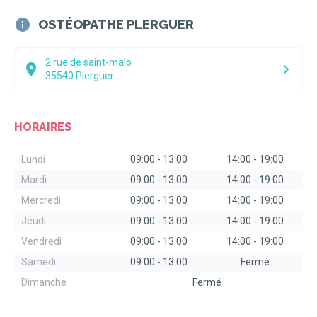
Le système articulaire et musculaire.
OSTÉOPATHE PLERGUER
Le système neurologique.
Le système vasculaire.
Le système digestif et viscéral.
2 rue de saint-malo
35540
Plerguer
Troubles digestifs.
Troubles génito-urinaires.
Si aucun créneau ne vous convient ou si c'est une urgence, vous
HORAIRES
pouvez appeler directement le numéro de téléphone du cabinet :
06.29.21.19.77
; nous pourrons vous proposer d'autres créneaux.
Lundi
09:00
-
13:00
14:00
-
19:00
Attention :
la Sécurité Sociale ne rembourse pas les
Mardi
09:00
-
13:00
14:00
-
19:00
consultations auprès d'un ostéopathe. Cependant, certaines
mutuelles peuvent assurer une prise en charge partielle ou
Mercredi
09:00
-
13:00
14:00
-
19:00
complète des séances. Pour connaître la part de celle-ci, merci
de vous rapprocher de votre mutuelle.
Jeudi
09:00
-
13:00
14:00
-
19:00
Vendredi
09:00
-
13:00
14:00
-
19:00
Samedi
09:00
-
13:00
Fermé
Dimanche
Fermé