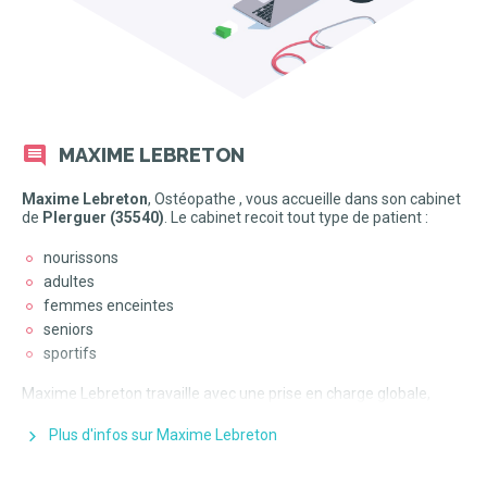
MAXIME LEBRETON
Maxime Lebreton
, Ostéopathe , vous accueille dans son cabinet
de
Plerguer (35540)
. Le cabinet recoit tout type de patient :
nourissons
adultes
femmes enceintes
seniors
sportifs
Maxime Lebreton
travaille avec une prise en charge globale,
basée sur des techniques non douloureuses et toujours
adaptées aux besoins et pathologies du patient.
Plus d'infos sur Maxime Lebreton
Il
intervient sur différentes structures :