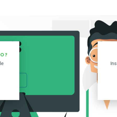
O ?
le
Ins