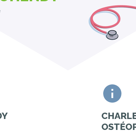
e
DY
CHARL
OSTÉOP