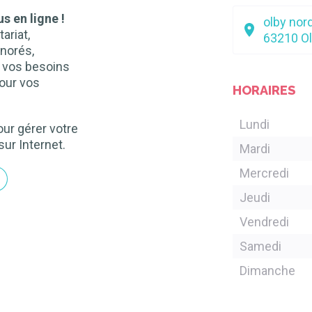
s en ligne !
olby nor
ariat,
63210
O
norés,
n vos besoins
our vos
HORAIRES
Lundi
ur gérer votre
sur Internet.
Mardi
Mercredi
Jeudi
Vendredi
Samedi
Dimanche