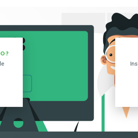
O ?
le
Ins