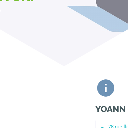
e
YOANN 
78 rue f