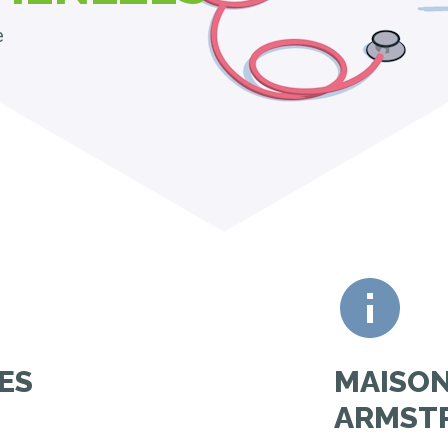
e
ES
MAISON
ARMST