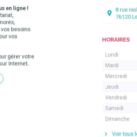
s en ligne !
8 rue ne
ariat,
76120
L
norés,
n vos besoins
our vos
HORAIRES
Lundi
ur gérer votre
sur Internet.
Mardi
Mercredi
Jeudi
Vendredi
Samedi
Dimanche
Voir tous 