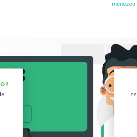
menezes
O ?
le
Ins