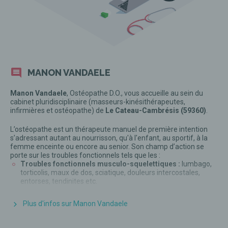
MANON VANDAELE
Manon Vandaele
, Ostéopathe D.O., vous accueille au sein du
cabinet pluridisciplinaire (masseurs-kinésithérapeutes,
infirmières et ostéopathe) de
Le Cateau-Cambrésis (59360)
.
L’ostéopathe est un thérapeute manuel de première intention
s’adressant autant au nourrisson, qu'à l'enfant, au sportif, à la
femme enceinte ou encore au senior. Son champ d’action se
porte sur les troubles fonctionnels tels que les :
Troubles fonctionnels musculo-squelettiques :
lumbago,
torticolis, maux de dos, sciatique, douleurs intercostales,
entorses, tendinites etc.
Troubles fonctionnels digestifs :
colopathie fonctionnelle
(constipations et diarrhées), reflux et brûlures gastriques
Plus d'infos sur Manon Vandaele
Troubles gynécologiques et urinaires :
règles
douloureuses, troubles de la ménopause, cystites à répétition