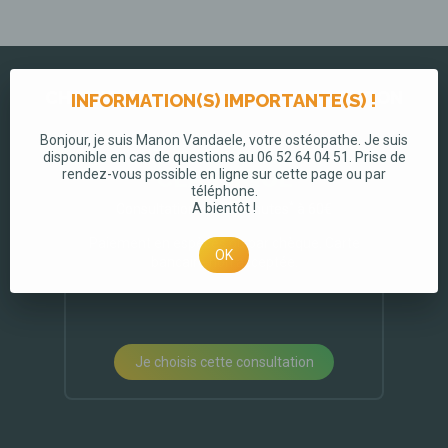
Pour toute question ou si aucun créneau ne vous convient,
n'hésiter pas à m'appeler au 06 52 64 04 51.
CHOISISSEZ UN TYPE DE CONSULTATION
INFORMATION(S) IMPORTANTE(S) !
Bonjour, je suis Manon Vandaele, votre ostéopathe. Je suis
disponible en cas de questions au 06 52 64 04 51. Prise de
Consultation
CLASSIQUE
rendez-vous possible en ligne sur cette page ou par
téléphone.
*
A bientôt !
Consultation de 45 minutes
à 60€
Paiement en espèces ou par chèque. Carte
OK
bancaire non acceptée.
Je choisis cette consultation