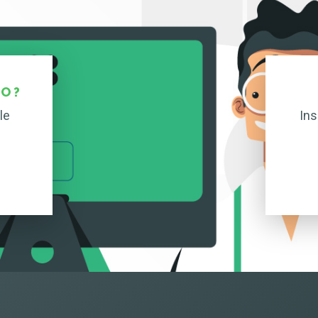
O ?
le
Ins