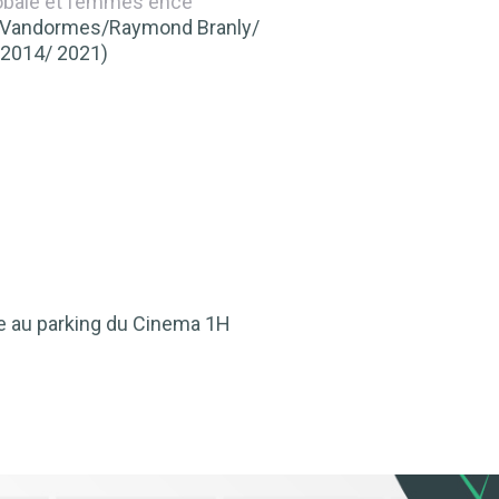
obale et femmes ence
y Vandormes/Raymond Branly/
/ 2014/ 2021)
e au parking du Cinema 1H