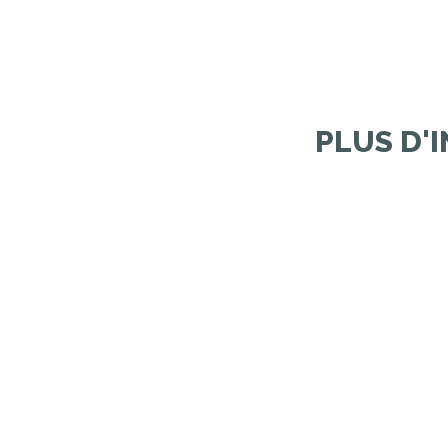
Prenez rendez-vous
dès mainte
7j/7.
PLUS D'