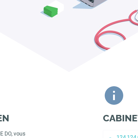
EN
CABINE
E DO, vous
124 124 