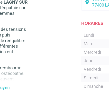
de
LAGNY SUR
77400
L
stéopathie sur
s femmes
HORAIRES
 des tensions
n puis
Lundi
de rééquilibrer
Mardi
ifférentes
ion est
Mercredi
Jeudi
e rembourse
Vendredi
n ostéopathe.
Samedi
peuvent
elle ou
Dimanche
guyen
 connaître la
pprocher de