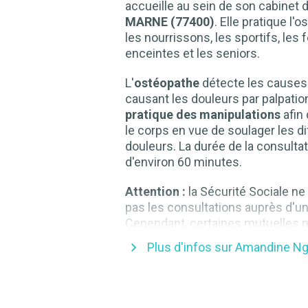
accueille au sein de son cabinet 
MARNE (77400)
.
Elle
pratique l'o
les nourrissons, les sportifs, le
enceintes et les seniors.
L'
ostéopathe
détecte les causes
causant les douleurs par palpatio
pratique des manipulations
afin 
le corps en vue de soulager les d
douleurs. La durée de la consultat
d'environ 60 minutes.
Attention :
la Sécurité Sociale n
pas les consultations auprès d'u
Cependant, certaines mutuelles 
assurer une prise en charge parti
Plus d'infos sur Amandine N
complète des consultations. Pour
part de celle-ci, merci de vous ra
votre mutuelle.