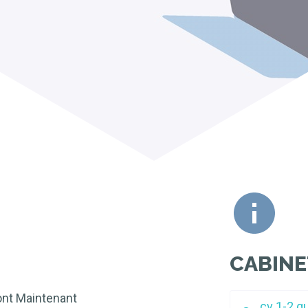
CABINE
ont Maintenant
cv 1-2 q