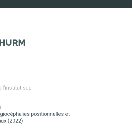
 HURM
l'institut sup
e
giocéphalies positionnelles et
aux (2022)