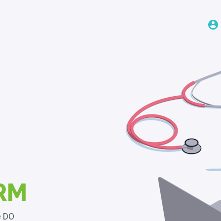
RM
e DO