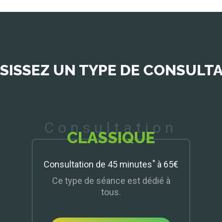
e rembourse
n ostéopathe.
peuvent
SISSEZ UN TYPE DE CONSULT
elle ou
 connaître la
pprocher de
Consultation
sultation
,
CLASSIQUE
z vous munir
*
Consultation de 45 minutes
à 65€
bain
afin de
nsi faire des
Ce type de séance est dédié à
pour la
tous.