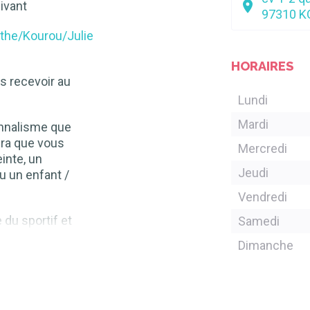
uivant
97310
K
the/kourou/julien-
HORAIRES
us recevoir au
Lundi
Mardi
onnalisme que
era que vous
Mercredi
inte, un
Jeudi
ou un enfant /
Vendredi
 du sportif et
Samedi
atique
Dimanche
ns le suivi de
t pour
de sport en