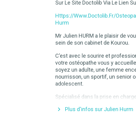
Sur Le Site Doctolib Via Le Lien S
Https://www.doctolib.fr/osteopa
Hurm
Mr Julien HURM
a le plaisir de vo
sein de son cabinet de Kourou.
C'est avec le sourire et professi
votre ostéopathe vous y accueill
soyez un adulte, une femme ence
nourrisson, un sportif, un senior 
adolescent.
Spécialisé dans la prise en charge
des pathologies en lien avec la pr
Plus d'infos sur Julien Hurm
sportive, il vous accompagnera da
vos performances ou simplemen
retrouver le chemin des terrains 
toute sérénité.