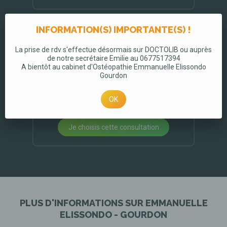
Consultation
INFORMATION(S) IMPORTANTE(S) !
ENFANTS -13ANS
*
La prise de rdv s'effectue désormais sur DOCTOLIB ou auprès
Consultation de 60 minutes
à 50€
de notre secrétaire Emilie au 0677517394
A bientôt au cabinet d'Ostéopathie Emmanuelle Elissondo
Gourdon
OK
Je choisis cette consultation
PLUS D'INFORMATIONS SUR EMMANUELLE
ELISSONDO - GOURDON