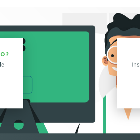
O ?
le
Ins