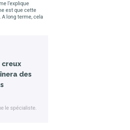
mme l'explique
me est que cette
. A long terme, cela
e creux
aînera des
es
e le spécialiste.