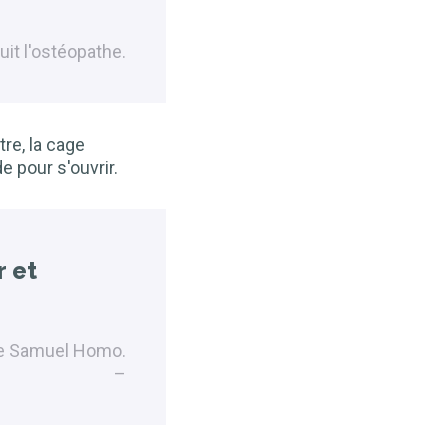
uit l'ostéopathe.
re, la cage
 pour s'ouvrir.
r et
re Samuel Homo.